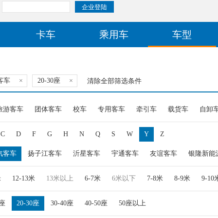
卡车
乘用车
车型
客车
×
20-30座
×
清除全部筛选条件
旅游客车
团体客车
校车
专用客车
牵引车
载货车
自卸
C
D
F
G
H
N
Q
S
W
Y
Z
汽客车
扬子江客车
沂星客车
宇通客车
友谊客车
银隆新能
米
12-13米
13米以上
6-7米
6米以下
7-8米
8-9米
9-10
0座
20-30座
30-40座
40-50座
50座以上