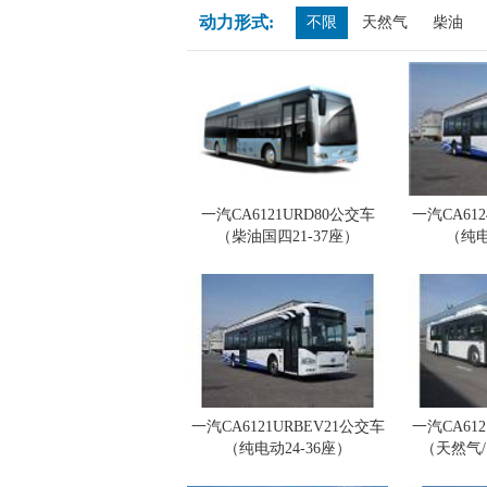
动力形式:
不限
天然气
柴油
一汽CA6121URD80公交车
一汽CA61
（柴油国四21-37座）
（纯电
一汽CA6121URBEV21公交车
一汽CA61
（纯电动24-36座）
（天然气/