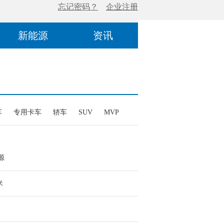
新能源
资讯
车
专用卡车
轿车
SUV
MVP
源
米