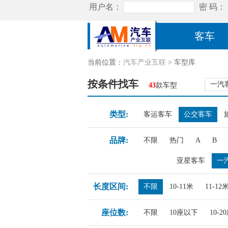
客车
当前位置：
汽车产业互联
> 车型库
按条件找车
一汽
43
款车型
类型:
客运客车
公交客车
品牌:
不限
热门
A
B
亚星客车
一
长度区间:
不限
10-11米
11-12
座位数:
不限
10座以下
10-2