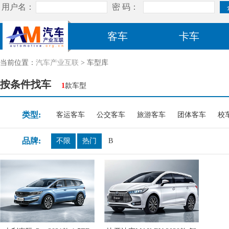
客车
卡车
当前位置：
汽车产业互联
> 车型库
按条件找车
1
款车型
类型:
客运客车
公交客车
旅游客车
团体客车
校
品牌:
不限
热门
B