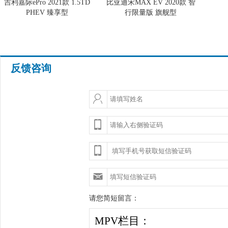
吉利嘉际ePro 2021款 1.5TD
比亚迪宋MAX EV 2020款 智
PHEV 臻享型
行限量版 旗舰型
反馈咨询
请您简短留言：