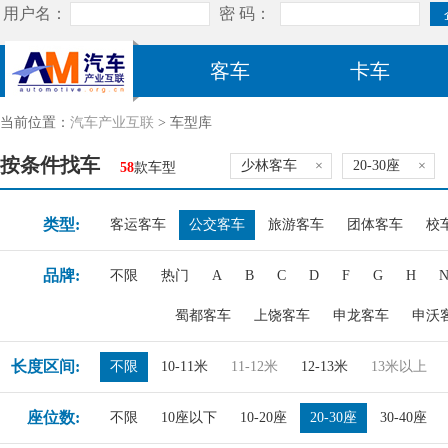
客车
卡车
当前位置：
汽车产业互联
> 车型库
按条件找车
少林客车
×
20-30座
×
58
款车型
类型:
客运客车
公交客车
旅游客车
团体客车
校
品牌:
不限
热门
A
B
C
D
F
G
H
蜀都客车
上饶客车
申龙客车
申沃
长度区间:
不限
10-11米
11-12米
12-13米
13米以上
座位数:
不限
10座以下
10-20座
20-30座
30-40座