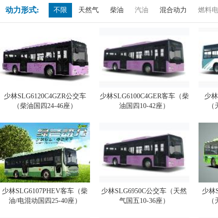
动力形式:
不限
天然气
柴油
汽油
混合动力
燃料
少林SLG6120C4GZR公交车
少林SLG6100C4GER客车（柴
少林
（柴油国四24-46座）
油国四10-42座）
（
少林SLG6107PHEV客车（柴
少林SLG6950C公交车（天然
少林S
油/电混动国四25-40座）
气国五10-36座）
（