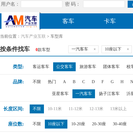
客车
卡车
当前位置：
汽车产业互联
> 车型库
按条件找车
一汽客车
×
10座以下
×
0
款车型
类型:
客运客车
公交客车
旅游客车
团体客车
校
品牌:
不限
热门
A
B
C
D
F
G
H
亚星客车
一汽客车
扬子江客车
沂
长度区间:
不限
10-11米
11-12米
12-13米
13米以上
座位数:
不限
10座以下
10-20座
20-30座
30-40座