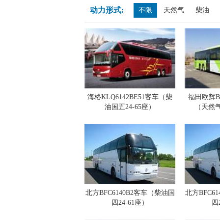
动力形式:
不限
天然气
柴油
海格KLQ6142BE51客车（柴
福田欧辉BJ
油国五24-65座）
（天然气
北方BFC6140B2客车（柴油国
北方BFC6
四24-61座）
四