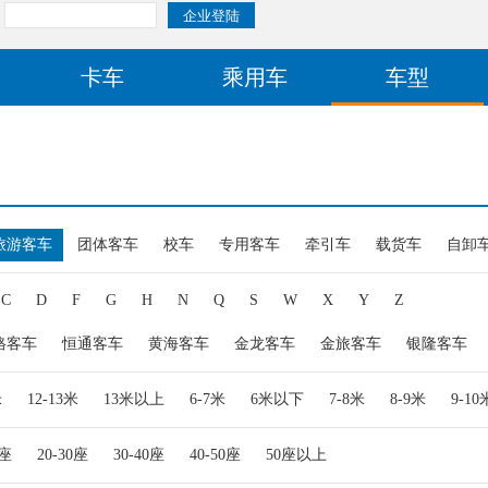
卡车
乘用车
车型
旅游客车
团体客车
校车
专用客车
牵引车
载货车
自卸
C
D
F
G
H
N
Q
S
W
X
Y
Z
格客车
恒通客车
黄海客车
金龙客车
金旅客车
银隆客车
米
12-13米
13米以上
6-7米
6米以下
7-8米
8-9米
9-10
0座
20-30座
30-40座
40-50座
50座以上