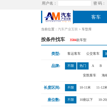
客车
当前位置：
汽车产业互联
> 车型库
按条件找车
3584
款车型
类型:
客运客车
公交客车
品牌:
不限
热门
A
B
安凯客车
海
长度区间:
不限
10-11米
11-12
座位数:
不限
10座以下
10-2