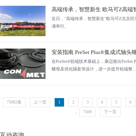
近日，“高端传承，智慧新生”欧马可Z北京
满举行。
安装指南 PreSet Plus®集成式轴
在PreSet®轮端技术基础上，康迈推出PreSe
螺母及优化隔套等设计，进一步提升轮端整...
75082条
上一页
1
2
3
4
5
6
..
7509
下一页
互动咨询