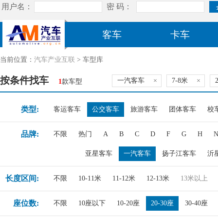
客车
卡车
当前位置：
汽车产业互联
> 车型库
按条件找车
一汽客车
×
7-8米
×
1
款车型
类型:
客运客车
公交客车
旅游客车
团体客车
校
品牌:
不限
热门
A
B
C
D
F
G
H
亚星客车
一汽客车
扬子江客车
沂
长度区间:
不限
10-11米
11-12米
12-13米
13米以上
座位数:
不限
10座以下
10-20座
20-30座
30-40座