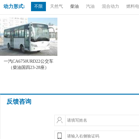
动力形式:
不限
天然气
柴油
汽油
混合动力
燃料
一汽CA6750URD22公交车
（柴油国四23-28座）
反馈咨询