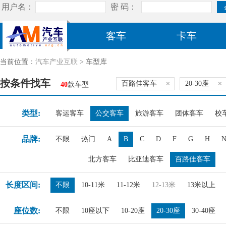
客车
卡车
当前位置：
汽车产业互联
> 车型库
按条件找车
百路佳客车
×
20-30座
×
40
款车型
类型:
客运客车
公交客车
旅游客车
团体客车
校
品牌:
不限
热门
A
B
C
D
F
G
H
北方客车
比亚迪客车
百路佳客车
长度区间:
不限
10-11米
11-12米
12-13米
13米以上
座位数:
不限
10座以下
10-20座
20-30座
30-40座