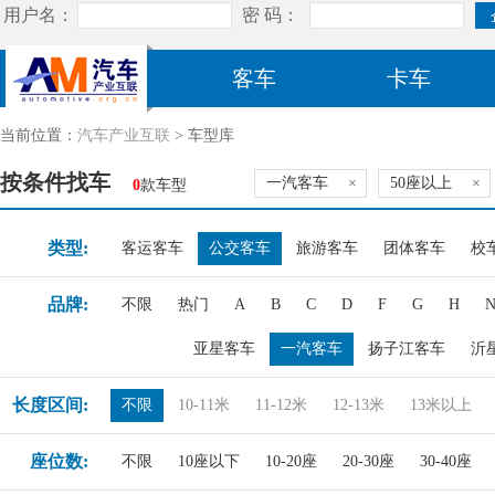
客车
卡车
当前位置：
汽车产业互联
> 车型库
按条件找车
一汽客车
×
50座以上
×
0
款车型
类型:
客运客车
公交客车
旅游客车
团体客车
校
品牌:
不限
热门
A
B
C
D
F
G
H
亚星客车
一汽客车
扬子江客车
沂
长度区间:
不限
10-11米
11-12米
12-13米
13米以上
座位数:
不限
10座以下
10-20座
20-30座
30-40座