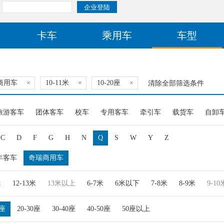
卡车
乘用车
车型
商用车
×
10-11米
×
10-20座
×
清除全部筛选条件
旅游客车
团体客车
校车
专用客车
牵引车
载货车
自卸
C
D
F
G
H
N
Q
S
W
Y
Z
年客车
奇瑞商用车
米
12-13米
13米以上
6-7米
6米以下
7-8米
8-9米
9-10
0座
20-30座
30-40座
40-50座
50座以上