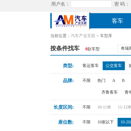
客车
当前位置：
汽车产业互联
> 车型库
按条件找车
奇瑞
0
款车型
类型:
客运客车
公交客车
品牌:
不限
热门
A
B
齐鲁客车
青
长度区间:
不限
10-11米
11-12
座位数:
不限
10座以下
10-2