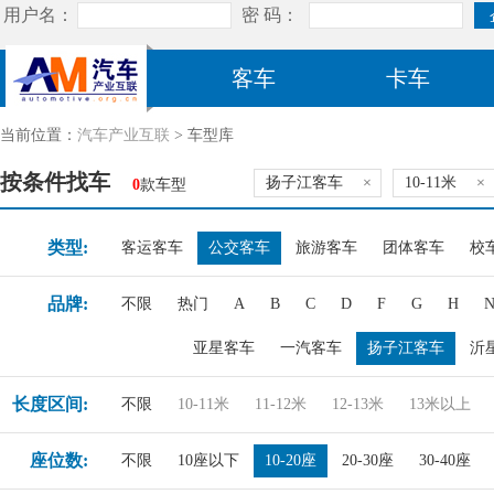
客车
卡车
当前位置：
汽车产业互联
> 车型库
按条件找车
扬子江客车
×
10-11米
×
0
款车型
类型:
客运客车
公交客车
旅游客车
团体客车
校
品牌:
不限
热门
A
B
C
D
F
G
H
亚星客车
一汽客车
扬子江客车
沂
长度区间:
不限
10-11米
11-12米
12-13米
13米以上
座位数:
不限
10座以下
10-20座
20-30座
30-40座