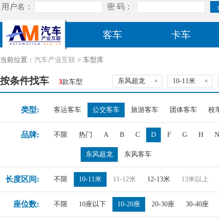
客车
卡车
当前位置：
汽车产业互联
> 车型库
按条件找车
东风超龙
×
10-11米
×
3
款车型
类型:
客运客车
公交客车
旅游客车
团体客车
校
品牌:
不限
热门
A
B
C
D
F
G
H
东风超龙
东风客车
长度区间:
不限
10-11米
11-12米
12-13米
13米以上
座位数:
不限
10座以下
10-20座
20-30座
30-40座