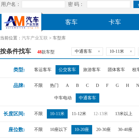
客车
卡车
当前位置：
汽车产业互联
> 车型库
按条件找车
中通客车
×
10-11米
×
48
款车型
类型:
客运客车
公交客车
旅游客车
团体客车
校
品牌:
不限
热门
A
B
C
D
F
G
H
中车电动
中通客车
长度区间:
不限
10-11米
11-12米
12-13米
13米以上
座位数:
不限
10座以下
10-20座
20-30座
30-40座