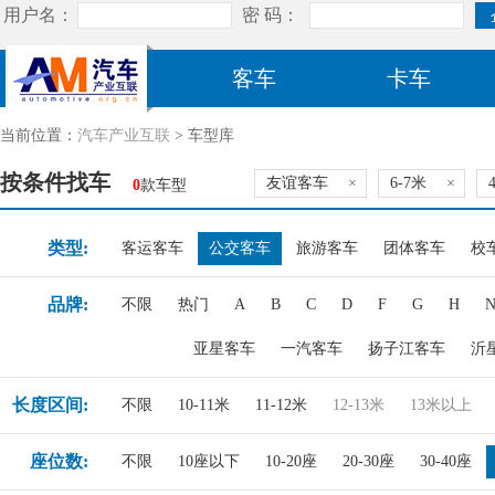
客车
卡车
当前位置：
汽车产业互联
> 车型库
按条件找车
友谊客车
×
6-7米
×
0
款车型
类型:
客运客车
公交客车
旅游客车
团体客车
校
品牌:
不限
热门
A
B
C
D
F
G
H
亚星客车
一汽客车
扬子江客车
沂
长度区间:
不限
10-11米
11-12米
12-13米
13米以上
座位数:
不限
10座以下
10-20座
20-30座
30-40座