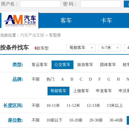
客车
卡车
当前位置：
汽车产业互联
> 车型库
按条件找车
蜀都客车
×
6-7米
×
0
款车型
类型:
客运客车
公交客车
旅游客车
团体客车
校
品牌:
不限
热门
A
B
C
D
F
G
H
蜀都客车
上饶客车
申龙客车
申沃
长度区间:
不限
10-11米
11-12米
12-13米
13米以上
座位数:
不限
10座以下
10-20座
20-30座
30-40座