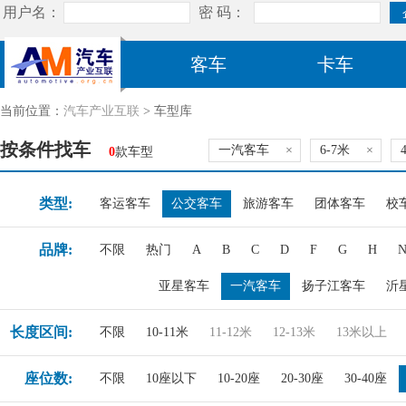
客车
卡车
当前位置：
汽车产业互联
> 车型库
按条件找车
一汽客车
×
6-7米
×
0
款车型
类型:
客运客车
公交客车
旅游客车
团体客车
校
品牌:
不限
热门
A
B
C
D
F
G
H
亚星客车
一汽客车
扬子江客车
沂
长度区间:
不限
10-11米
11-12米
12-13米
13米以上
座位数:
不限
10座以下
10-20座
20-30座
30-40座