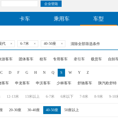
卡车
乘用车
车型
现代
×
6-7米
×
40-50座
×
清除全部筛选条件
旅游客车
团体客车
校车
专用客车
牵引车
载货车
自卸
C
D
F
G
H
N
Q
S
W
Y
Z
饶客车
申龙客车
申沃客车
少林客车
舒驰客车
陕汽欧舒特
米
12-13米
13米以上
6-7米
6米以下
7-8米
8-9米
9-10
0座
20-30座
30-40座
40-50座
50座以上