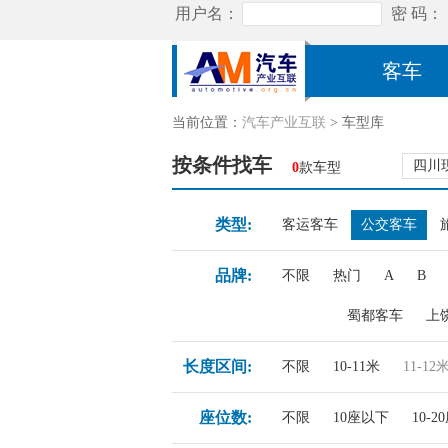
客车
当前位置：
汽车产业互联
> 车型库
按条件找车
四川
0
款车型
类型:
客运客车
公交客车
品牌:
不限
热门
A
B
蜀都客车
上
长度区间:
不限
10-11米
11-12
座位数:
不限
10座以下
10-2