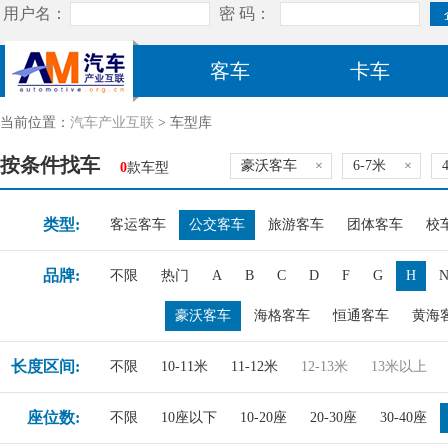
客车
卡车
当前位置：
汽车产业互联
> 车型库
按条件找车
豪沃客车
×
6-7米
×
0
款车型
类型:
客运客车
公交客车
旅游客车
团体客车
校
品牌:
不限
热门
A
B
C
D
F
G
H
豪沃客车
海格客车
恒通客车
黄海
长度区间:
不限
10-11米
11-12米
12-13米
13米以上
座位数:
不限
10座以下
10-20座
20-30座
30-40座