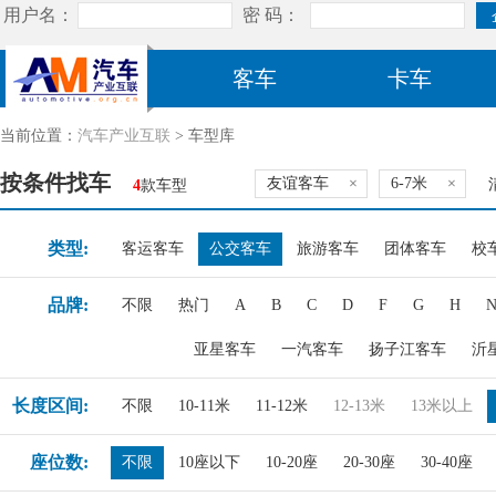
客车
卡车
当前位置：
汽车产业互联
> 车型库
按条件找车
友谊客车
×
6-7米
×
4
款车型
类型:
客运客车
公交客车
旅游客车
团体客车
校
品牌:
不限
热门
A
B
C
D
F
G
H
亚星客车
一汽客车
扬子江客车
沂
长度区间:
不限
10-11米
11-12米
12-13米
13米以上
座位数:
不限
10座以下
10-20座
20-30座
30-40座