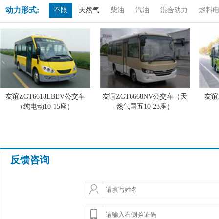
动力形式:
不限
天然气
柴油
汽油
混合动力
燃料
友谊ZGT6618LBEV公交车
友谊ZGT6668NV公交车（天
友谊
（纯电动10-15座）
然气国五10-23座）
反馈咨询