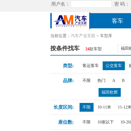
客车
当前位置：
汽车产业互联
> 车型库
按条件找车
福田
24
款车型
类型:
客运客车
公交客车
品牌:
不限
热门
A
B
福田欧辉
长度区间:
不限
10-11米
11-12
座位数:
不限
10座以下
10-2