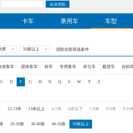
卡车
乘用车
车型
欧辉
×
50座以上
×
清除全部筛选条件
旅游客车
团体客车
校车
专用客车
牵引车
载货车
自卸
C
D
F
G
H
N
Q
S
W
Y
Z
米
12-13米
13米以上
6-7米
6米以下
7-8米
8-9米
9-10
0座
20-30座
30-40座
40-50座
50座以上