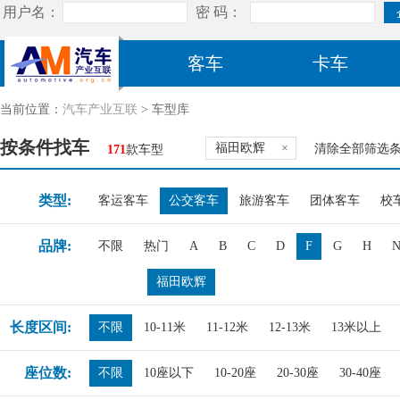
客车
卡车
当前位置：
汽车产业互联
> 车型库
按条件找车
福田欧辉
×
清除全部筛选
171
款车型
类型:
客运客车
公交客车
旅游客车
团体客车
校
品牌:
不限
热门
A
B
C
D
F
G
H
福田欧辉
长度区间:
不限
10-11米
11-12米
12-13米
13米以上
座位数:
不限
10座以下
10-20座
20-30座
30-40座