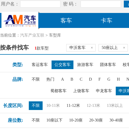
客车
卡车
当前位置：
汽车产业互联
> 车型库
按条件找车
申沃客车
×
50座以上
×
1
款车型
类型:
客运客车
公交客车
旅游客车
团体客车
校
品牌:
不限
热门
A
B
C
D
F
G
H
蜀都客车
上饶客车
申龙客车
申沃
长度区间:
不限
10-11米
11-12米
12-13米
13米以上
座位数:
不限
10座以下
10-20座
20-30座
30-40座