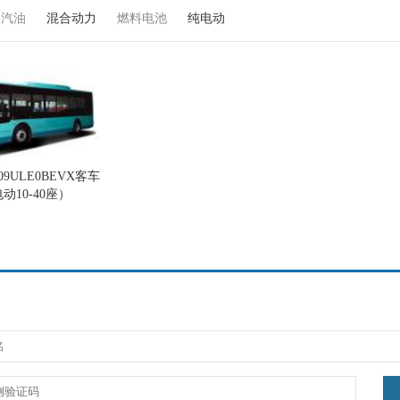
汽油
混合动力
燃料电池
纯电动
09ULE0BEVX客车
动10-40座）