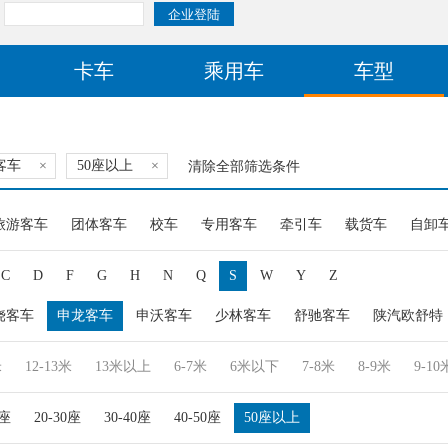
卡车
乘用车
车型
客车
×
50座以上
×
清除全部筛选条件
旅游客车
团体客车
校车
专用客车
牵引车
载货车
自卸
C
D
F
G
H
N
Q
S
W
Y
Z
饶客车
申龙客车
申沃客车
少林客车
舒驰客车
陕汽欧舒特
米
12-13米
13米以上
6-7米
6米以下
7-8米
8-9米
9-10
0座
20-30座
30-40座
40-50座
50座以上