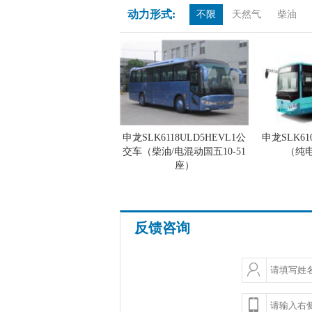
动力形式:
不限
天然气
柴油
申龙SLK6118ULD5HEVL1公
申龙SLK61
交车（柴油/电混动国五10-51
（纯电
座）
反馈咨询