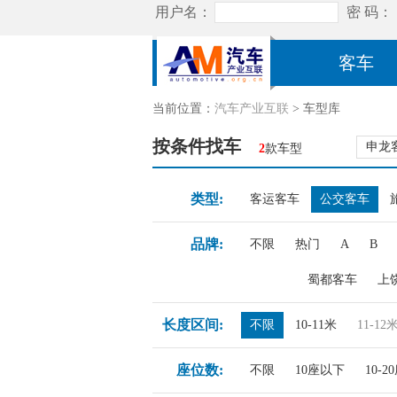
客车
当前位置：
汽车产业互联
> 车型库
按条件找车
申龙
2
款车型
类型:
客运客车
公交客车
品牌:
不限
热门
A
B
蜀都客车
上
长度区间:
不限
10-11米
11-12
座位数:
不限
10座以下
10-2