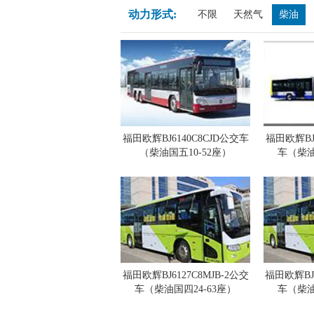
动力形式:
不限
天然气
柴油
福田欧辉BJ6140C8CJD公交车
福田欧辉BJ6
（柴油国五10-52座）
车（柴油
福田欧辉BJ6127C8MJB-2公交
福田欧辉BJ6
车（柴油国四24-63座）
车（柴油