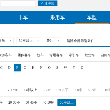
卡车
乘用车
车型
欧辉
×
50座以上
×
柴油
×
清除全部筛选条件
旅游客车
团体客车
校车
专用客车
牵引车
载货车
自卸
C
D
F
G
H
N
Q
S
W
Y
Z
米
12-13米
13米以上
6-7米
6米以下
7-8米
8-9米
9-10
0座
20-30座
30-40座
40-50座
50座以上