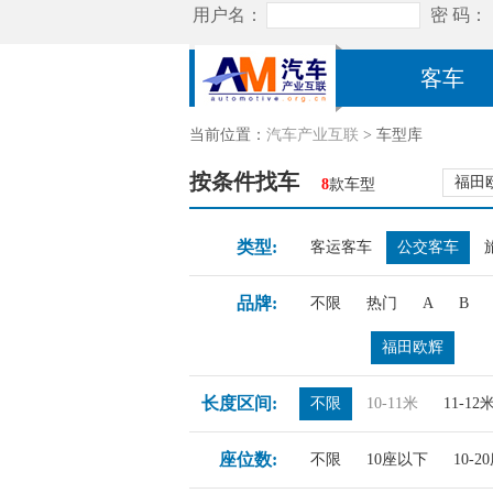
客车
当前位置：
汽车产业互联
> 车型库
按条件找车
福田
8
款车型
类型:
客运客车
公交客车
品牌:
不限
热门
A
B
福田欧辉
长度区间:
不限
10-11米
11-12
座位数:
不限
10座以下
10-2