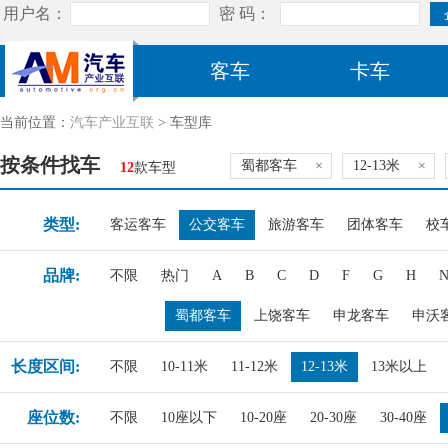
客车
卡车
当前位置：
汽车产业互联
> 车型库
按条件找车
蜀都客车
×
12-13米
×
12
款车型
类型:
客运客车
公交客车
旅游客车
团体客车
校
品牌:
不限
热门
A
B
C
D
F
G
H
蜀都客车
上饶客车
申龙客车
申沃
长度区间:
不限
10-11米
11-12米
12-13米
13米以上
座位数:
不限
10座以下
10-20座
20-30座
30-40座