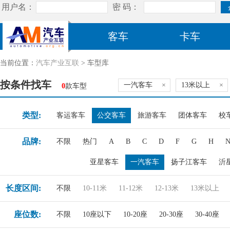
客车
卡车
当前位置：
汽车产业互联
> 车型库
按条件找车
一汽客车
×
13米以上
×
0
款车型
类型:
客运客车
公交客车
旅游客车
团体客车
校
品牌:
不限
热门
A
B
C
D
F
G
H
亚星客车
一汽客车
扬子江客车
沂
长度区间:
不限
10-11米
11-12米
12-13米
13米以上
座位数:
不限
10座以下
10-20座
20-30座
30-40座