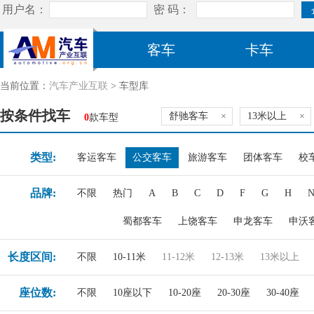
客车
卡车
当前位置：
汽车产业互联
> 车型库
按条件找车
舒驰客车
×
13米以上
×
0
款车型
类型:
客运客车
公交客车
旅游客车
团体客车
校
品牌:
不限
热门
A
B
C
D
F
G
H
蜀都客车
上饶客车
申龙客车
申沃
长度区间:
不限
10-11米
11-12米
12-13米
13米以上
座位数:
不限
10座以下
10-20座
20-30座
30-40座