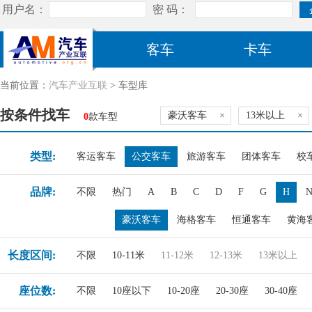
客车
卡车
当前位置：
汽车产业互联
> 车型库
按条件找车
豪沃客车
×
13米以上
×
0
款车型
类型:
客运客车
公交客车
旅游客车
团体客车
校
品牌:
不限
热门
A
B
C
D
F
G
H
豪沃客车
海格客车
恒通客车
黄海
长度区间:
不限
10-11米
11-12米
12-13米
13米以上
座位数:
不限
10座以下
10-20座
20-30座
30-40座