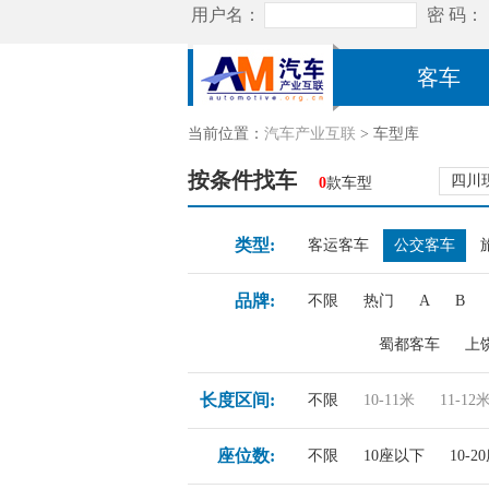
客车
当前位置：
汽车产业互联
> 车型库
按条件找车
四川
0
款车型
类型:
客运客车
公交客车
品牌:
不限
热门
A
B
蜀都客车
上
长度区间:
不限
10-11米
11-12
座位数:
不限
10座以下
10-2