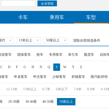
卡车
乘用车
车型
现代
×
13米以上
×
50座以上
×
清除全部筛选条件
旅游客车
团体客车
校车
专用客车
牵引车
载货车
自卸
C
D
F
G
H
N
Q
S
W
Y
Z
饶客车
申龙客车
申沃客车
少林客车
舒驰客车
陕汽欧舒特
米
12-13米
13米以上
6-7米
6米以下
7-8米
8-9米
9-10
0座
20-30座
30-40座
40-50座
50座以上