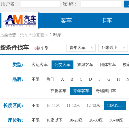
客车
卡车
当前位置：
汽车产业互联
> 车型库
按条件找车
青年客车
×
13米以上
×
8
款车型
类型:
客运客车
公交客车
旅游客车
团体客车
校
品牌:
不限
热门
A
B
C
D
F
G
H
齐鲁客车
青年客车
奇瑞商用车
长度区间:
不限
10-11米
11-12米
12-13米
13米以上
座位数:
不限
10座以下
10-20座
20-30座
30-40座