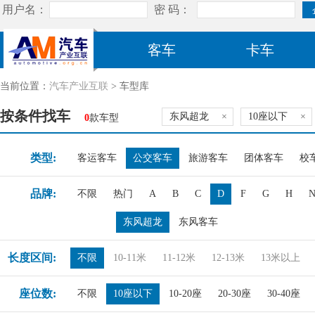
客车
卡车
当前位置：
汽车产业互联
> 车型库
按条件找车
东风超龙
×
10座以下
×
0
款车型
类型:
客运客车
公交客车
旅游客车
团体客车
校
品牌:
不限
热门
A
B
C
D
F
G
H
东风超龙
东风客车
长度区间:
不限
10-11米
11-12米
12-13米
13米以上
座位数:
不限
10座以下
10-20座
20-30座
30-40座