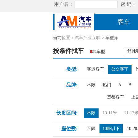
客车
当前位置：
汽车产业互联
> 车型库
按条件找车
舒驰
0
款车型
类型:
客运客车
公交客车
品牌:
不限
热门
A
B
蜀都客车
上
长度区间:
不限
10-11米
11-12
座位数:
不限
10座以下
10-2