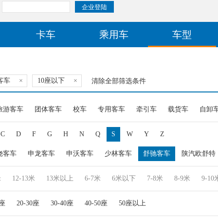
卡车
乘用车
车型
客车
×
10座以下
×
清除全部筛选条件
旅游客车
团体客车
校车
专用客车
牵引车
载货车
自卸
C
D
F
G
H
N
Q
S
W
Y
Z
饶客车
申龙客车
申沃客车
少林客车
舒驰客车
陕汽欧舒特
米
12-13米
13米以上
6-7米
6米以下
7-8米
8-9米
9-10
0座
20-30座
30-40座
40-50座
50座以上