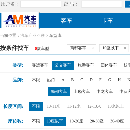
客车
卡车
当前位置：
汽车产业互联
> 车型库
按条件找车
蜀都客车
×
10座以下
×
0
款车型
类型:
客运客车
公交客车
旅游客车
团体客车
校
品牌:
不限
热门
A
B
C
D
F
G
H
蜀都客车
上饶客车
申龙客车
申沃
长度区间:
不限
10-11米
11-12米
12-13米
13米以上
座位数:
不限
10座以下
10-20座
20-30座
30-40座