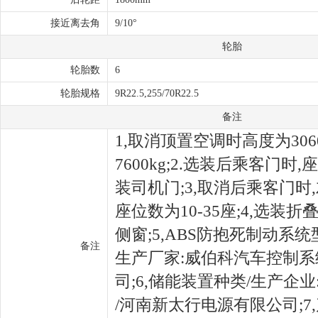
接近离去角
9/10°
轮胎
轮胎数
6
轮胎规格
9R22.5,255/70R22.5
备注
1,取消顶置空调时高度为306
7600kg;2.选装后乘客门时,
装司机门;3,取消后乘客门时
座位数为10-35座;4,选装折
侧窗;5,ABS防抱死制动系统型号
备注
生产厂家:威伯科汽车控制系
司;6,储能装置种类/生产企
/河南新太行电源有限公司;7