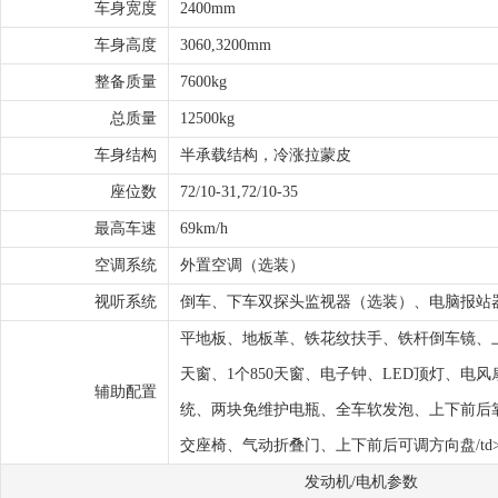
车身宽度
2400mm
车身高度
3060,3200mm
整备质量
7600kg
总质量
12500kg
车身结构
半承载结构，冷涨拉蒙皮
座位数
72/10-31,72/10-35
最高车速
69km/h
空调系统
外置空调（选装）
视听系统
倒车、下车双探头监视器（选装）、电脑报站
平地板、地板革、铁花纹扶手、铁杆倒车镜、上
天窗、1个850天窗、电子钟、LED顶灯、电
辅助配置
统、两块免维护电瓶、全车软发泡、上下前后
交座椅、气动折叠门、上下前后可调方向盘/td
发动机/电机参数