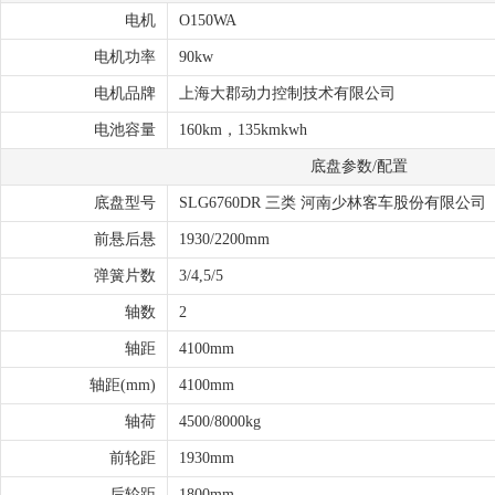
电机
O150WA
电机功率
90kw
电机品牌
上海大郡动力控制技术有限公司
电池容量
160km，135kmkwh
底盘参数/配置
底盘型号
SLG6760DR 三类 河南少林客车股份有限公司
前悬后悬
1930/2200mm
弹簧片数
3/4,5/5
轴数
2
轴距
4100mm
轴距(mm)
4100mm
轴荷
4500/8000kg
前轮距
1930mm
后轮距
1800mm