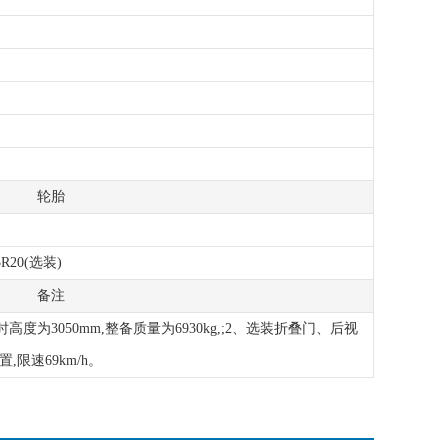
轮胎
25R20(选装)
备注
高度为3050mm,整备质量为6930kg,;2、选装折叠门、后视
,限速69km/h。