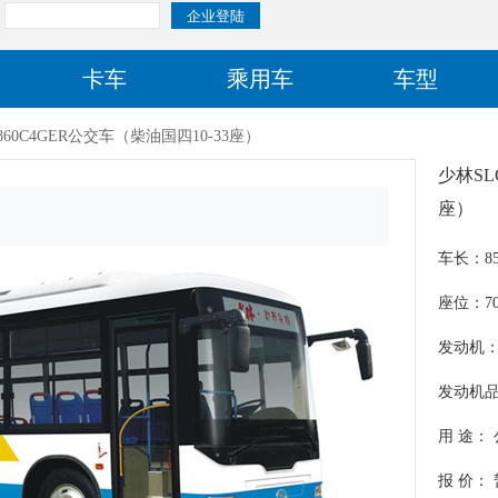
卡车
乘用车
车型
860C4GER公交车（柴油国四10-33座）
少林SL
座）
车长：85
座位：70/
发动机：Y
发动机
用 途：
报 价：