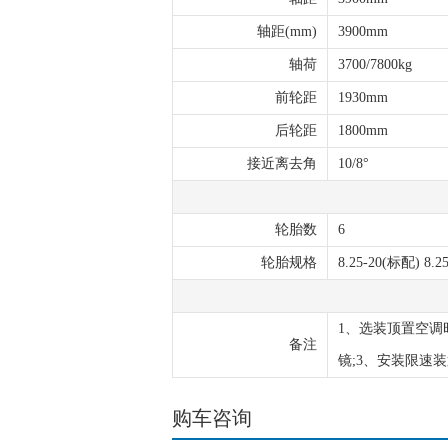
轴距(mm)
3900mm
轴荷
3700/7800kg
前轮距
1930mm
后轮距
1800mm
接近离去角
10/8°
轮胎数
6
轮胎规格
8.25-20(标配) 8.
1、选装顶置空调时
备注
镜;3、安装限速装置
购车咨询