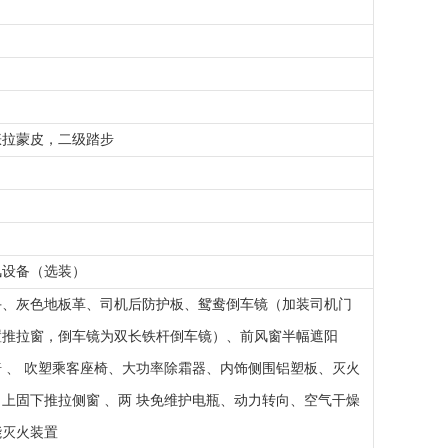
涨拉蒙皮，二级踏步
）
风设备（选装）
手、灰色地板革、司机后防护板、鸳鸯倒车镜（加装司机门
置推拉窗，倒车镜为双长铁杆倒车镜）、前风窗半幅遮阳
 、 吹塑乘客座椅、大功率除霜器、内饰侧围铝塑板、灭火
上固下推拉侧窗 、两 块免维护电瓶、动力转向、空气干燥
能灭火装置