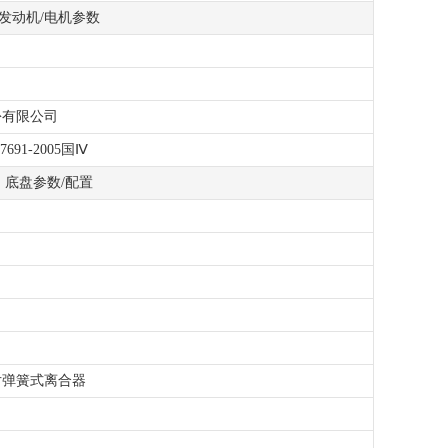
发动机/电机参数
份有限公司
17691-2005国Ⅳ
底盘参数/配置
片弹簧式离合器