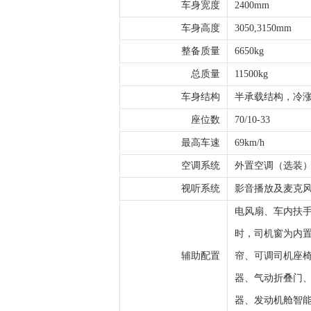
车身宽度
2400mm
车身高度
3050,3150mm
整备质量
6650kg
总质量
11500kg
车身结构
半承载结构，冷
座位数
70/10-33
最高车速
69km/h
空调系统
外置空调（选装
视听系统
影音播放及麦克
电风扇、车内扶
时，司机窗为内
辅助配置
帘、可调司机座椅
器、气动折叠门、
器、发动机舱智