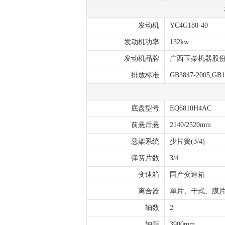
发动机
YC4G180-40
发动机功率
132kw
发动机品牌
广西玉柴机器股
排放标准
GB3847-2005,GB
底盘型号
EQ6810H4AC
前悬后悬
2140/2520mm
悬架系统
少片簧(3/4)
弹簧片数
3/4
变速箱
国产变速箱
离合器
单片、干式、膜
轴数
2
轴距
3900mm