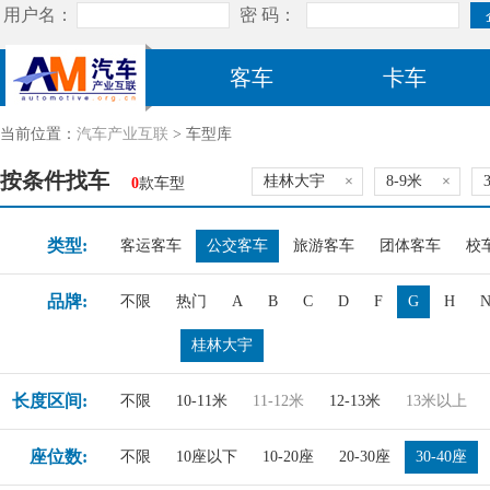
客车
卡车
当前位置：
汽车产业互联
> 车型库
按条件找车
桂林大宇
×
8-9米
×
0
款车型
类型:
客运客车
公交客车
旅游客车
团体客车
校
品牌:
不限
热门
A
B
C
D
F
G
H
桂林大宇
长度区间:
不限
10-11米
11-12米
12-13米
13米以上
座位数:
不限
10座以下
10-20座
20-30座
30-40座