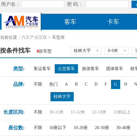
客车
卡车
当前位置：
汽车产业互联
> 车型库
按条件找车
桂林大宇
×
8-9米
×
0
款车型
类型:
客运客车
公交客车
旅游客车
团体客车
校
品牌:
不限
热门
A
B
C
D
F
G
H
桂林大宇
长度区间:
不限
10-11米
11-12米
12-13米
13米以上
座位数:
不限
10座以下
10-20座
20-30座
30-40座