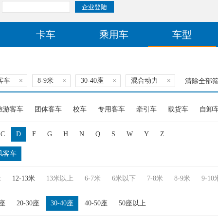
卡车
乘用车
车型
客车
×
8-9米
×
30-40座
×
混合动力
×
清除全部
旅游客车
团体客车
校车
专用客车
牵引车
载货车
自卸
C
D
F
G
H
N
Q
S
W
Y
Z
风客车
米
12-13米
13米以上
6-7米
6米以下
7-8米
8-9米
9-10
0座
20-30座
30-40座
40-50座
50座以上