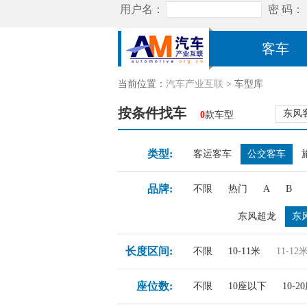
客车
当前位置：
汽车产业互联
> 车型库
按条件找车
东风
0
款车型
类型:
客运客车
公交客车
品牌:
不限
热门
A
B
东风超龙
东
长度区间:
不限
10-11米
11-12
座位数:
不限
10座以下
10-2