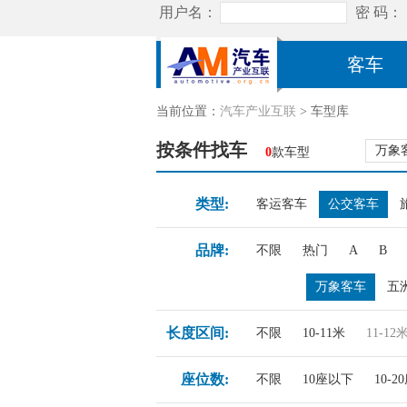
客车
当前位置：
汽车产业互联
> 车型库
按条件找车
万象
0
款车型
类型:
客运客车
公交客车
品牌:
不限
热门
A
B
万象客车
五
长度区间:
不限
10-11米
11-12
座位数:
不限
10座以下
10-2