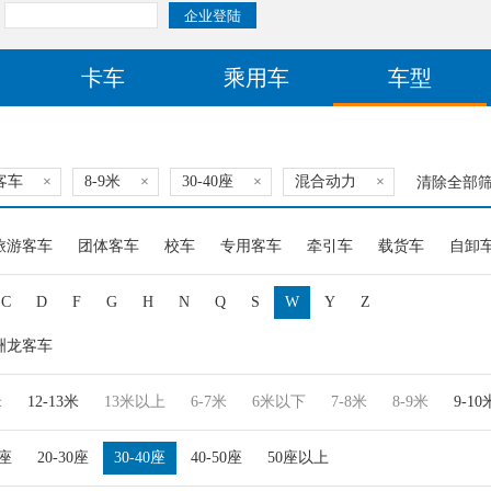
卡车
乘用车
车型
客车
×
8-9米
×
30-40座
×
混合动力
×
清除全部
旅游客车
团体客车
校车
专用客车
牵引车
载货车
自卸
C
D
F
G
H
N
Q
S
W
Y
Z
洲龙客车
米
12-13米
13米以上
6-7米
6米以下
7-8米
8-9米
9-10
0座
20-30座
30-40座
40-50座
50座以上