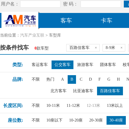
客车
卡车
当前位置：
汽车产业互联
> 车型库
按条件找车
百路佳客车
×
8-9米
×
0
款车型
类型:
客运客车
公交客车
旅游客车
团体客车
校
品牌:
不限
热门
A
B
C
D
F
G
H
北方客车
比亚迪客车
百路佳客车
长度区间:
不限
10-11米
11-12米
12-13米
13米以上
座位数:
不限
10座以下
10-20座
20-30座
30-40座