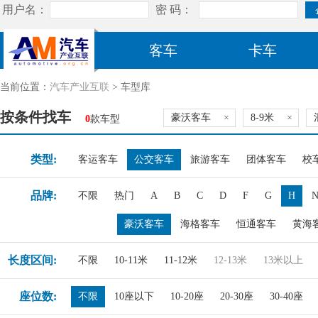
客车
卡车
当前位置：
汽车产业互联
> 车型库
按条件找车
豪沃客车
×
8-9米
×
0
款车型
类型:
客运客车
公交客车
旅游客车
团体客车
校
品牌:
不限
热门
A
B
C
D
F
G
H
豪沃客车
海格客车
恒通客车
黄海
长度区间:
不限
10-11米
11-12米
12-13米
13米以上
座位数:
不限
10座以下
10-20座
20-30座
30-40座