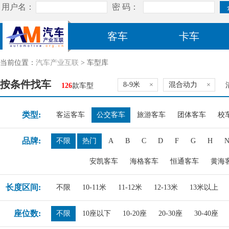
客车
卡车
当前位置：
汽车产业互联
> 车型库
按条件找车
8-9米
×
混合动力
×
126
款车型
类型:
客运客车
公交客车
旅游客车
团体客车
校
品牌:
不限
热门
A
B
C
D
F
G
H
安凯客车
海格客车
恒通客车
黄海
长度区间:
不限
10-11米
11-12米
12-13米
13米以上
座位数:
不限
10座以下
10-20座
20-30座
30-40座