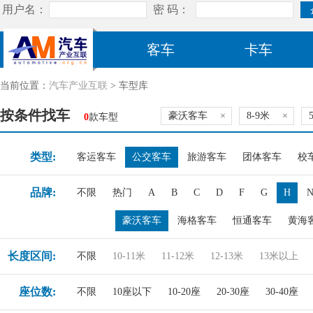
客车
卡车
当前位置：
汽车产业互联
> 车型库
按条件找车
豪沃客车
×
8-9米
×
0
款车型
类型:
客运客车
公交客车
旅游客车
团体客车
校
品牌:
不限
热门
A
B
C
D
F
G
H
豪沃客车
海格客车
恒通客车
黄海
长度区间:
不限
10-11米
11-12米
12-13米
13米以上
座位数:
不限
10座以下
10-20座
20-30座
30-40座