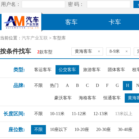
客车
卡车
当前位置：
汽车产业互联
> 车型库
按条件找车
黄海客车
×
8-9米
×
2
款车型
类型:
客运客车
公交客车
旅游客车
团体客车
校
品牌:
不限
热门
A
B
C
D
F
G
H
豪沃客车
海格客车
恒通客车
黄海
长度区间:
不限
10-11米
11-12米
12-13米
13米以上
座位数:
不限
10座以下
10-20座
20-30座
30-40座