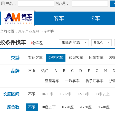
客车
卡车
当前位置：
汽车产业互联
> 车型库
按条件找车
银隆新能源
×
8-9米
×
0
款车型
类型:
客运客车
公交客车
旅游客车
团体客车
校
品牌:
不限
热门
A
B
C
D
F
G
H
亚星客车
一汽客车
扬子江客车
沂
长度区间:
不限
10-11米
11-12米
12-13米
13米以上
座位数:
不限
10座以下
10-20座
20-30座
30-40座