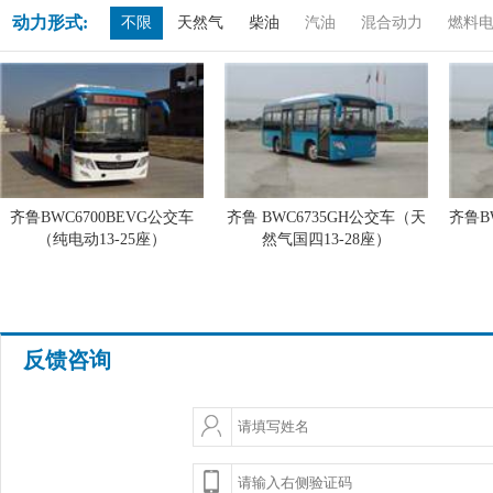
动力形式:
不限
天然气
柴油
汽油
混合动力
燃料
齐鲁BWC6700BEVG公交车
齐鲁 BWC6735GH公交车（天
齐鲁B
（纯电动13-25座）
然气国四13-28座）
反馈咨询