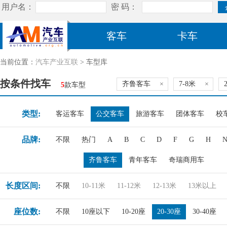
客车
卡车
当前位置：
汽车产业互联
> 车型库
按条件找车
齐鲁客车
×
7-8米
×
5
款车型
类型:
客运客车
公交客车
旅游客车
团体客车
校
品牌:
不限
热门
A
B
C
D
F
G
H
齐鲁客车
青年客车
奇瑞商用车
长度区间:
不限
10-11米
11-12米
12-13米
13米以上
座位数:
不限
10座以下
10-20座
20-30座
30-40座