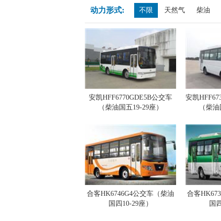
动力形式:
不限
天然气
柴油
安凯HFF6770GDE5B公交车
安凯HFF67
（柴油国五19-29座）
（柴油国
合客HK6746G4公交车（柴油
合客HK67
国四10-29座）
国四