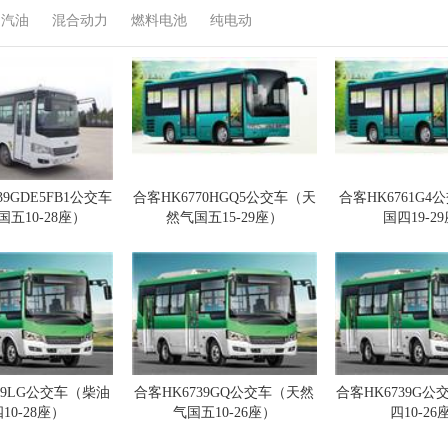
汽油
混合动力
燃料电池
纯电动
39GDE5FB1公交车
合客HK6770HGQ5公交车（天
合客HK6761G
五10-28座）
然气国五15-29座）
国四19-2
39LG公交车（柴油
合客HK6739GQ公交车（天然
合客HK6739G
10-28座）
气国五10-26座）
四10-26