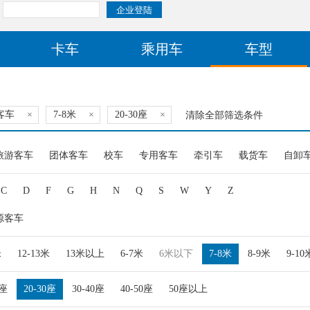
卡车
乘用车
车型
客车
×
7-8米
×
20-30座
×
清除全部筛选条件
旅游客车
团体客车
校车
专用客车
牵引车
载货车
自卸
C
D
F
G
H
N
Q
S
W
Y
Z
源客车
米
12-13米
13米以上
6-7米
6米以下
7-8米
8-9米
9-10
0座
20-30座
30-40座
40-50座
50座以上