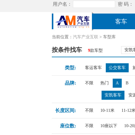
客车
当前位置：
汽车产业互联
> 车型库
按条件找车
安凯
9
款车型
类型:
客运客车
公交客车
品牌:
不限
热门
A
B
安凯客车
安
长度区间:
不限
10-11米
11-12
座位数:
不限
10座以下
10-2