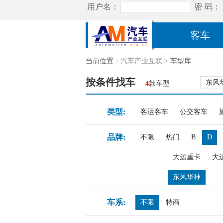
客车
当前位置：
汽车产业互联
> 车型库
按条件找车
东风
4
款车型
类型:
客运客车
公交客车
品牌:
不限
热门
B
D
大运重卡
大
东风华神
车系:
不限
特商