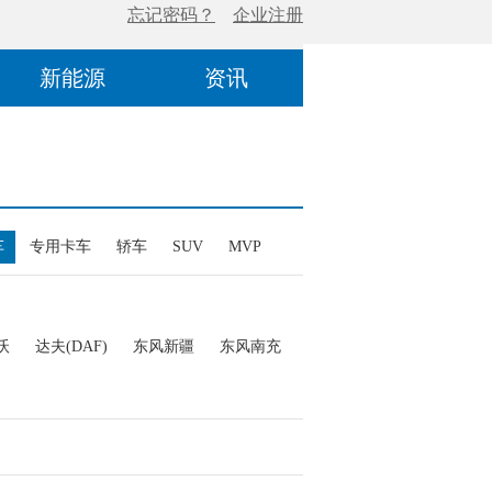
新能源
资讯
车
专用卡车
轿车
SUV
MVP
沃
达夫(DAF)
东风新疆
东风南充