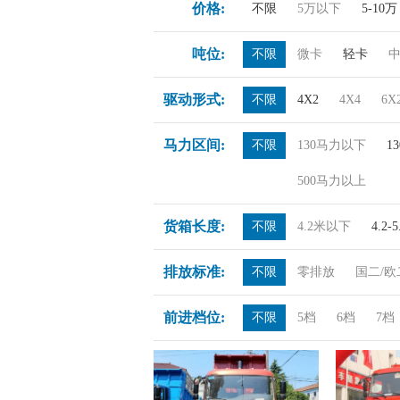
价格:
不限
5万以下
5-10万
吨位:
不限
微卡
轻卡
驱动形式:
不限
4X2
4X4
6X
马力区间:
不限
130马力以下
1
500马力以上
货箱长度:
不限
4.2米以下
4.2-
排放标准:
不限
零排放
国二/欧
前进档位:
不限
5档
6档
7档