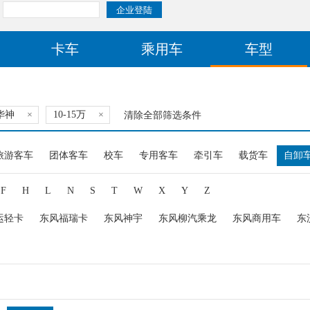
卡车
乘用车
车型
华神
×
10-15万
×
清除全部筛选条件
旅游客车
团体客车
校车
专用客车
牵引车
载货车
自卸
F
H
L
N
S
T
W
X
Y
Z
运轻卡
东风福瑞卡
东风神宇
东风柳汽乘龙
东风商用车
东