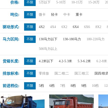
价格:
不限
5万以下
5-10万
10-15万
15-20万
2
吨位:
不限
微卡
轻卡
中卡
重卡
驱动形式:
不限
4X2
4X4
6X2
6X4
6X6
8X2
马力区间:
不限
130马力以下
130-180马力
180-220马力
500马力以上
货箱长度:
不限
4.2米以下
4.2-5.3米
5.3-6.2米
6.2-8米
排放标准:
不限
零排放
国二/欧二
国三/欧三
国四/欧
前进档位:
不限
5档
6档
7档
8档
9档
10档
1