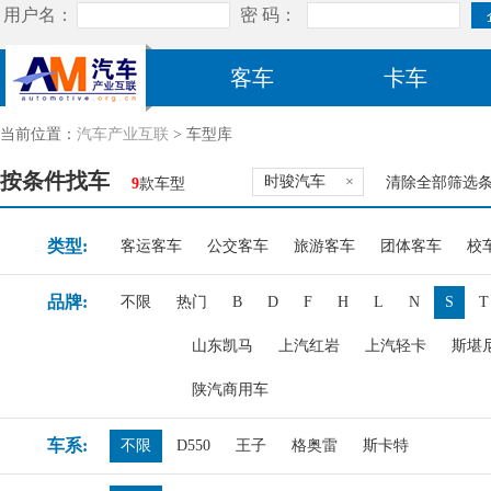
客车
卡车
当前位置：
汽车产业互联
> 车型库
按条件找车
时骏汽车
×
清除全部筛选
9
款车型
类型:
客运客车
公交客车
旅游客车
团体客车
校
品牌:
不限
热门
B
D
F
H
L
N
S
T
山东凯马
上汽红岩
上汽轻卡
斯堪
陕汽商用车
车系:
不限
D550
王子
格奥雷
斯卡特