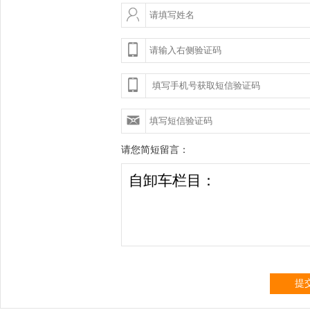
请您简短留言：
提