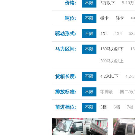
价格:
不限
5万以下
5-10万
吨位:
不限
微卡
轻卡
驱动形式:
不限
4X2
4X4
6X
马力区间:
不限
130马力以下
1
500马力以上
货箱长度:
不限
4.2米以下
4.2-
排放标准:
不限
零排放
国二/欧
前进档位:
不限
5档
6档
7档