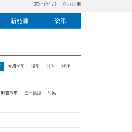
新能源
资讯
车
专用卡车
轿车
SUV
MVP
时骏汽车
三一集团
时风