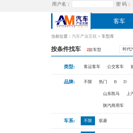
客车
当前位置：
汽车产业互联
> 车型库
按条件找车
时代
2
款车型
类型:
客运客车
公交客车
品牌:
不限
热门
B
D
山东凯马
上
陕汽商用车
车系:
不限
驭菱