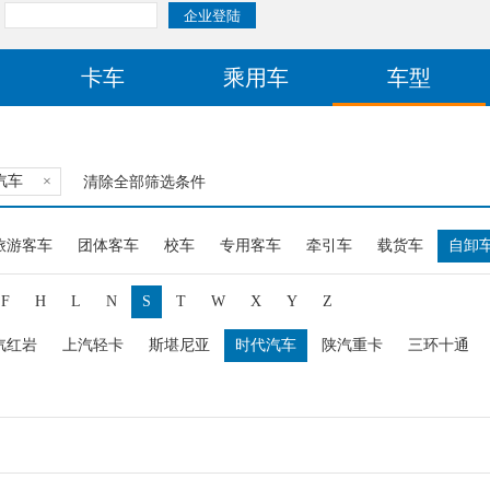
卡车
乘用车
车型
汽车
×
清除全部筛选条件
旅游客车
团体客车
校车
专用客车
牵引车
载货车
自卸
F
H
L
N
S
T
W
X
Y
Z
汽红岩
上汽轻卡
斯堪尼亚
时代汽车
陕汽重卡
三环十通